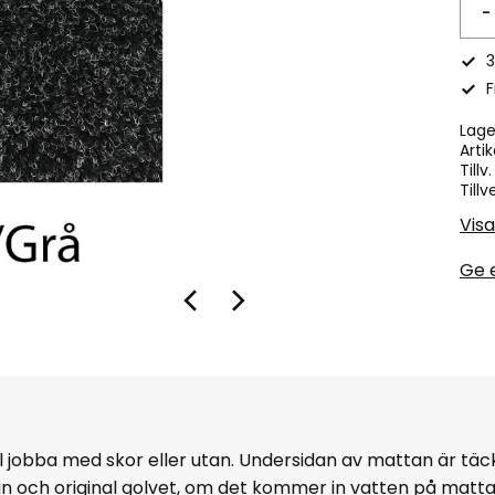
-
3
F
Lage
Artik
Tillv
Tillv
Visa
Ge 
ll jobba med skor eller utan. Undersidan av mattan är tä
an och original golvet, om det kommer in vatten på matt