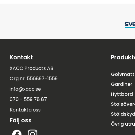
Kontakt
Produkt
XACC Products AB
Golvmatt
Org.nr. 556897-1559
Gardiner
info@xacc.se
Hyttbord
070 - 559 78 87
Stolsöve
Kontakta oss
Stöldsky
Följ oss
Övrig utr