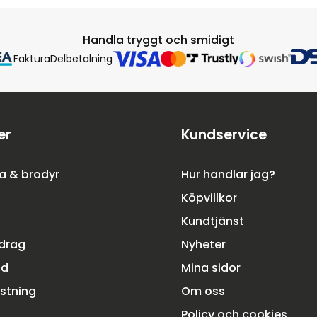
Handla tryggt och smidigt
Faktura
Delbetalning
er
Kundservice
a & brodyr
Hur handlar jag?
Köpvillkor
Kundtjänst
rdrag
Nyheter
dd
Mina sidor
ustning
Om oss
Policy och cookies