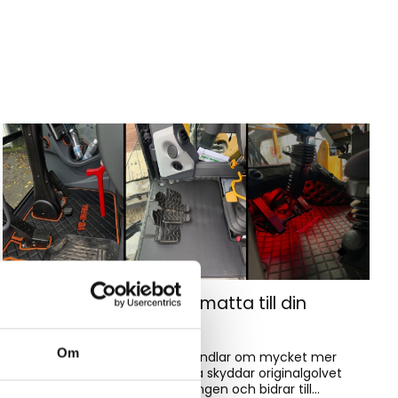
Hur väljer du rätt golvmatta till din
entreprenadmaskin?
Om
Golvmatta i maskinhytten handlar om mycket mer
än bara utseende. Rätt matta skyddar originalgolvet
mot slitage, förenklar rengöringen och bidrar till...