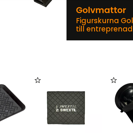
Golvmattor
Figurskurna Go
till entreprena
er
Lägg till i favoriter
Lägg till 