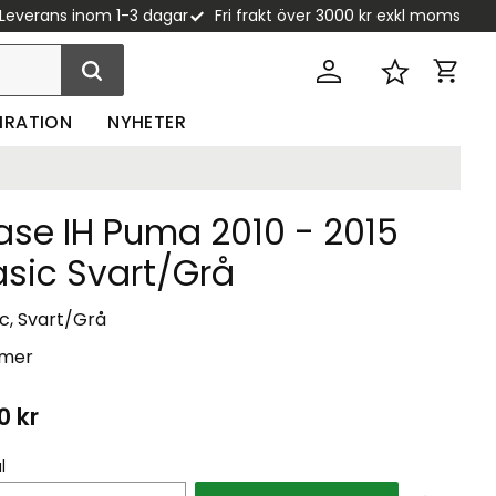
Leverans inom 1-3 dagar
Fri frakt över 3000 kr exkl moms
Kundva
Favoriter
PIRATION
NYHETER
ase IH Puma 2010 - 2015
asic Svart/Grå
c, Svart/Grå
 mer
10
kr
l