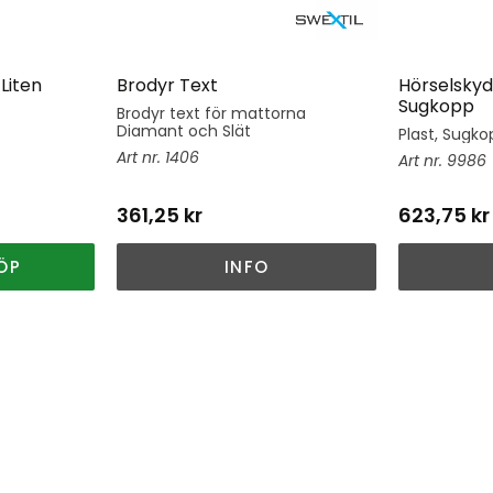
Liten
Brodyr Text
Hörselskyd
Sugkopp
Brodyr text för mattorna
Diamant och Slät
Plast, Sugkop
1406
9986
361,25
kr
623,75
kr
ÖP
INFO