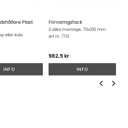
dshållare Plast
Förvaringsfack
Hj
3 olika montage, 70x210 mm
Hj
su
p eller kula
7713
982,5
kr
1 
INFO
INFO