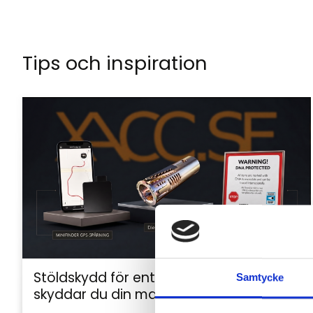
Tips och inspiration
Stöldskydd för entreprenadmaskiner: så
Samtycke
skyddar du din maskin och utrustning