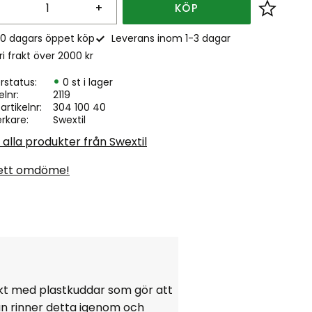
+
KÖP
Lägg till
0 dagars öppet köp
Leverans inom 1-3 dagar
ri frakt över 2000 kr
rstatus
0 st i lager
elnr
2119
. artikelnr
304 100 40
erkare
Swextil
 alla produkter från Swextil
ett omdöme!
ckt med plastkuddar som gör att
an rinner detta igenom och