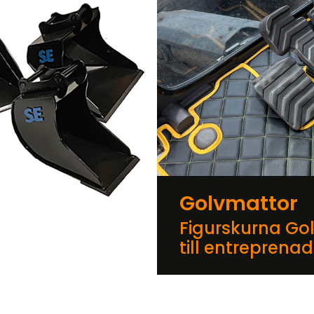
Golvmattor
Figurskurna Go
till entreprena