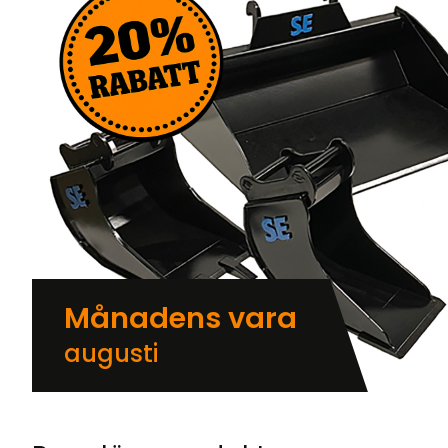
Månadens vara
augusti