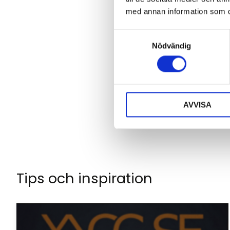
med annan information som du 
S
Nödvändig
a
Klicka på en stjä
m
t
y
c
AVVISA
k
e
s
v
a
l
Tips och inspiration