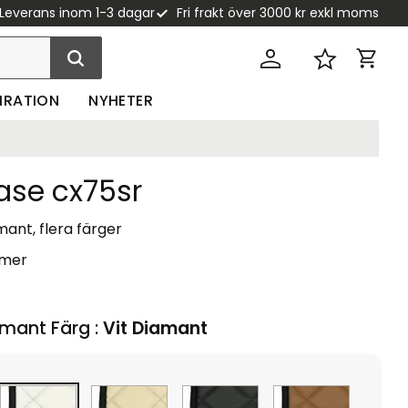
Leverans inom 1-3 dagar
Fri frakt över 3000 kr exkl moms
Kundva
Favoriter
PIRATION
NYHETER
ase cx75sr
ant, flera färger
 mer
mant Färg :
Vit Diamant