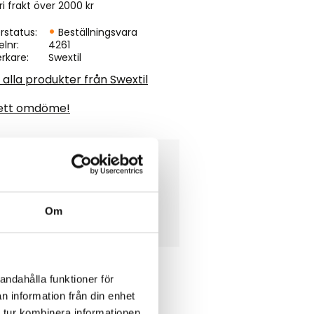
ri frakt över 2000 kr
rstatus
Beställningsvara
elnr
4261
erkare
Swextil
 alla produkter från Swextil
ett omdöme!
a med stoppning, enligt bild.
Om
andahålla funktioner för
n information från din enhet
 tur kombinera informationen