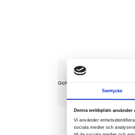
Golvmatta till Case cx75sr. Matt
Samtycke
Denna webbplats använder 
Vi använder enhetsidentifierar
sociala medier och analysera 
till de sociala medier och a