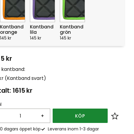
Kantband
Kantband
Kantband
orange
lila
grön
145
kr
145
kr
145
kr
15
kr
t kantband:
 kr (Kantband svart)
alt:
1615
kr
l
+
KÖP
Lägg till
0 dagars öppet köp
Leverans inom 1-3 dagar