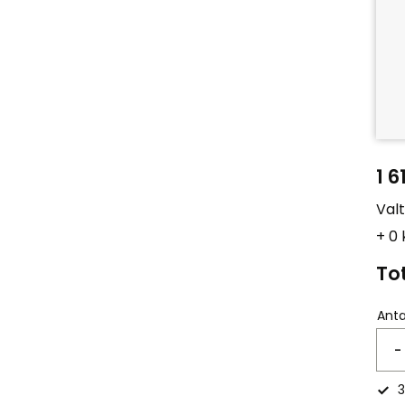
1 6
Val
+ 0
Tot
Anta
-
3