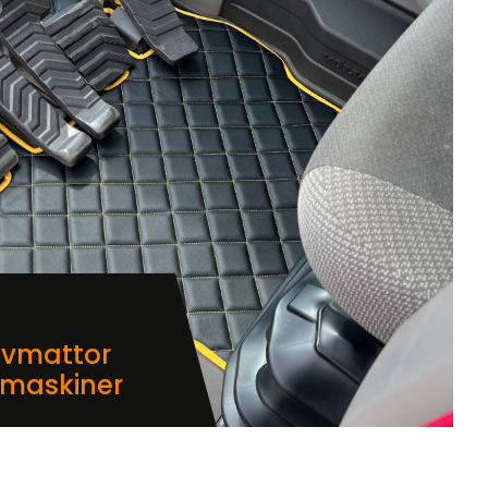
lvmattor
dmaskiner