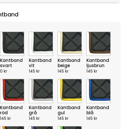
ntband
Kantband
Kantband
Kantband
Kantband
svart
vit
beige
ljusbrun
0
kr
145
kr
145
kr
145
kr
Kantband
Kantband
Kantband
Kantband
röd
grå
gul
blå
145
kr
145
kr
145
kr
145
kr