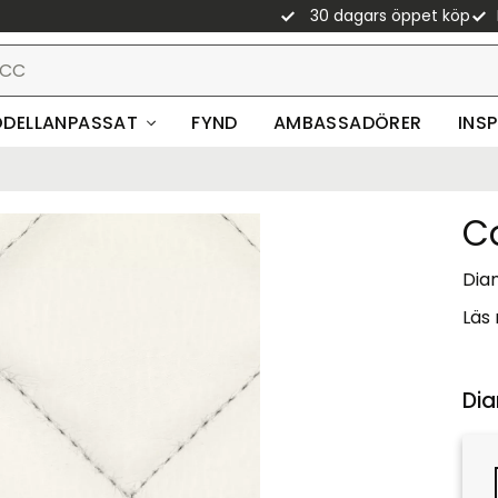
30 dagars öppet köp
DELLANPASSAT
FYND
AMBASSADÖRER
INS
C
Diam
Läs
Dia