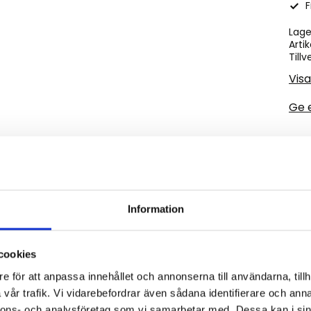
F
Lage
Artik
Tillv
Visa
Ge 
a med väldigt fin kvalité det är en diamantmönstrad matt
Information
cookies
e för att anpassa innehållet och annonserna till användarna, tillh
vår trafik. Vi vidarebefordrar även sådana identifierare och anna
Omdömen
nnons- och analysföretag som vi samarbetar med. Dessa kan i sin