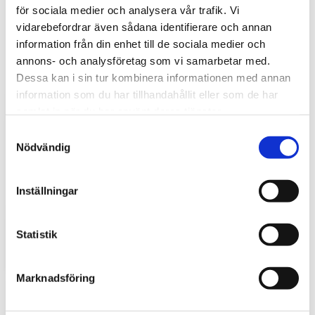
för sociala medier och analysera vår trafik. Vi
vidarebefordrar även sådana identifierare och annan
information från din enhet till de sociala medier och
annons- och analysföretag som vi samarbetar med.
Dessa kan i sin tur kombinera informationen med annan
information som du har tillhandahållit eller som de har
samlat in när du har använt deras tjänster.
S
Nödvändig
a
m
Stöldskydd för entreprenadmaskiner: så
t
skyddar du din maskin och utrustning
Inställningar
y
För entreprenörer är maskinerna hjärtat i
c
verksamheten. Därför är det viktigt att skydda dem
k
Statistik
mot stölder och skador som kan orsaka kostsamma
avbrott....
e
s
Marknadsföring
v
a