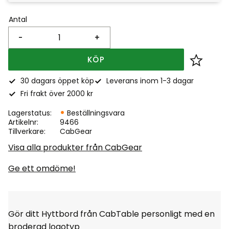
Antal
-
+
KÖP
Lägg till
30 dagars öppet köp
Leverans inom 1-3 dagar
Fri frakt över 2000 kr
Lagerstatus
Beställningsvara
Artikelnr
9466
Tillverkare
CabGear
Visa alla produkter från CabGear
Ge ett omdöme!
Gör ditt Hyttbord från CabTable personligt med en
broderad logotyp