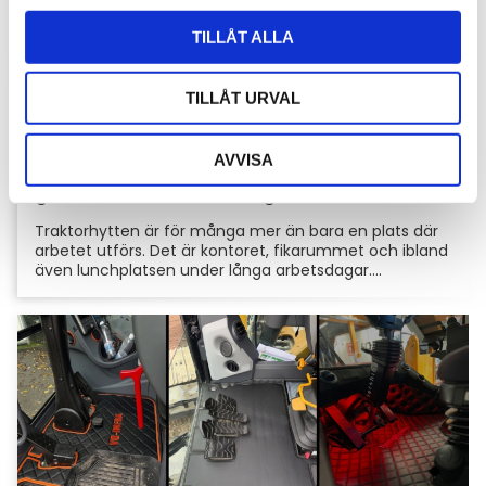
l
TILLÅT ALLA
TILLÅT URVAL
AVVISA
Hyttbord till traktorn, den lilla detaljen som
gör stor skillnad i vardagen
Traktorhytten är för många mer än bara en plats där
arbetet utförs. Det är kontoret, fikarummet och ibland
även lunchplatsen under långa arbetsdagar....