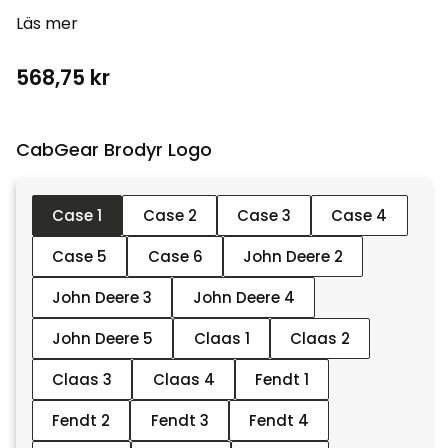
Läs mer
568,75
kr
CabGear Brodyr Logo :
Case 1
Case 2
Case 3
Case 4
Case 5
Case 6
John Deere 2
John Deere 3
John Deere 4
John Deere 5
Claas 1
Claas 2
Claas 3
Claas 4
Fendt 1
Fendt 2
Fendt 3
Fendt 4