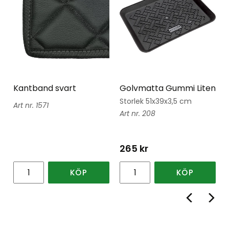
Kantband svart
Golvmatta Gummi Liten
Storlek 51x39x3,5 cm
1571
208
265
kr
KÖP
KÖP