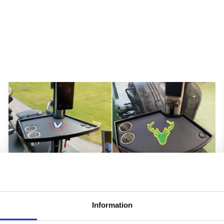
Hyttbord till traktorn, den lilla detaljen
som gör stor skillnad i vardagen
Information
Traktorhytten är för många mer än bara en plats där
arbetet utförs. Det är kontoret, fikarummet och ibland