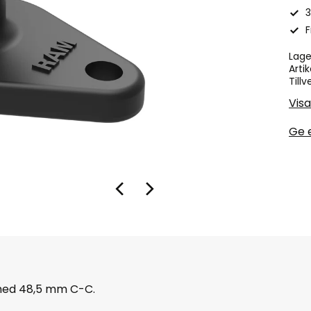
3
F
Lage
Artik
Tillv
Vis
Ge 
 med 48,5 mm C-C.