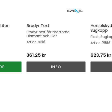
Liten
Brodyr Text
Hörselskyd
Sugkopp
Brodyr text för mattorna
Diamant och Slät
Plast, Sugkop
1406
9986
361,25
kr
623,75
kr
ÖP
INFO