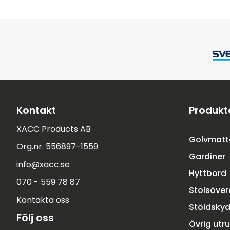
Kontakt
Produkt
XACC Products AB
Golvmatt
Org.nr. 556897-1559
Gardiner
info@xacc.se
Hyttbord
070 - 559 78 87
Stolsöve
Kontakta oss
Stöldsky
Följ oss
Övrig utr