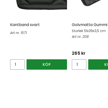
Kantband svart
Golvmatta Gummi 
Storlek 51x39x3,5 cm
1571
208
265
kr
KÖP
K