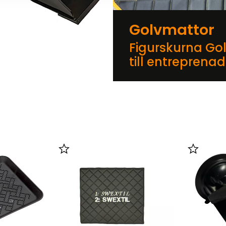
Golvmattor
Figurskurna Go
till entreprena
er
Lägg till i favoriter
Lägg till 