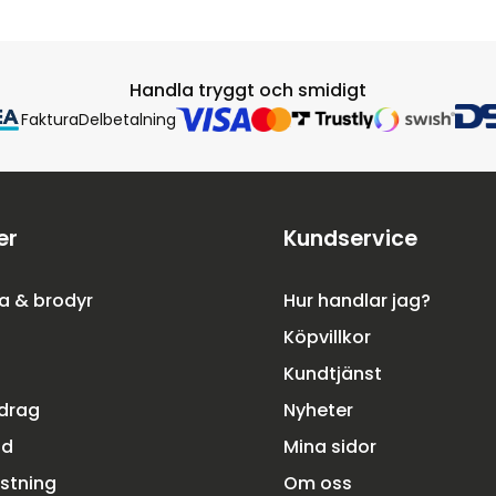
Handla tryggt och smidigt
Faktura
Delbetalning
er
Kundservice
a & brodyr
Hur handlar jag?
Köpvillkor
Kundtjänst
rdrag
Nyheter
dd
Mina sidor
ustning
Om oss