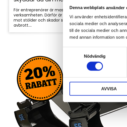
Denna webbplats använder 
För entreprenörer är maskinerna hjärtat i
verksamheten. Därför är det viktigt att skydda dem
Vi använder enhetsidentifierar
mot stölder och skador som kan orsaka kostsamma
sociala medier och analysera 
avbrott....
till de sociala medier och a
med annan information som du 
S
Nödvändig
a
m
t
y
c
AVVISA
k
e
s
v
a
l