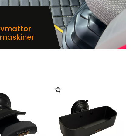
lvmattor
dmaskiner
i favoriter
Lägg till i favoriter