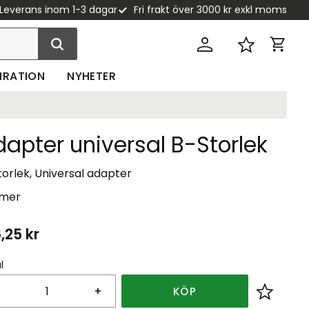
Leverans inom 1-3 dagar
Fri frakt över 3000 kr exkl moms
Kundva
Favoriter
PIRATION
NYHETER
apter universal B-Storlek
orlek, Universal adapter
 mer
,25
kr
l
+
KÖP
Lägg till