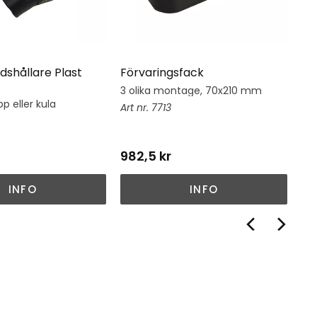
dshållare Plast
Förvaringsfack
Hj
3 olika montage, 70x210 mm
Hj
su
p eller kula
7713
982,5
kr
1 
INFO
INFO