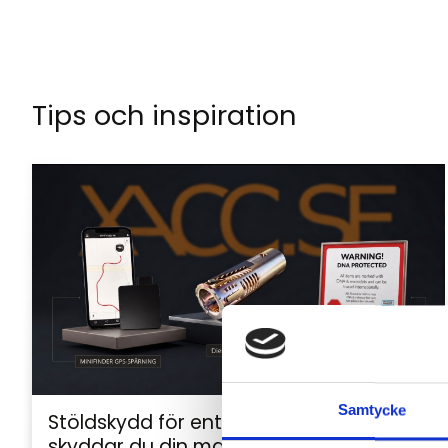
Tips och inspiration
Samtycke
Stöldskydd för entreprenadmaskiner: så
skyddar du din maskin och utrustning