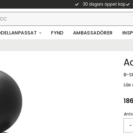
30 dagars öppet köp
DELLANPASSAT
FYND
AMBASSADÖRER
INS
Ad
B-St
Läs
186
Anta
-