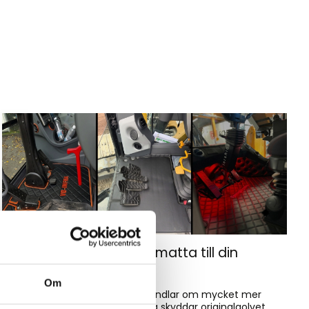
Hur väljer du rätt golvmatta till din
entreprenadmaskin?
Om
Golvmatta i maskinhytten handlar om mycket mer
än bara utseende. Rätt matta skyddar originalgolvet