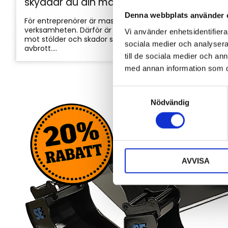
skyddar du din maskin och utrustning
Denna webbplats använder 
För entreprenörer är maskinerna hjärtat i
verksamheten. Därför är det viktigt att skydda dem
Vi använder enhetsidentifierar
mot stölder och skador som kan orsaka kostsamma
sociala medier och analysera 
avbrott....
till de sociala medier och a
med annan information som du 
S
Nödvändig
a
m
t
y
c
AVVISA
k
e
s
v
a
l