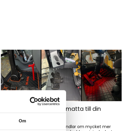
Hur väljer du rätt golvmatta till din
entreprenadmaskin?
Om
Golvmatta i maskinhytten handlar om mycket mer