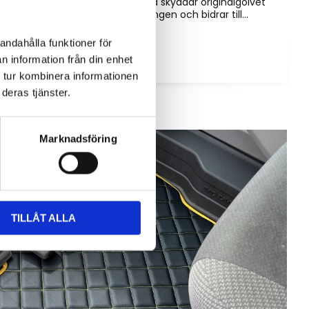
än bara utseende. Rätt matta skyddar originalgolvet
mot slitage, förenklar rengöringen och bidrar till...
andahålla funktioner för
n information från din enhet
 tur kombinera informationen
deras tjänster.
Marknadsföring
TILLÅT ALLA