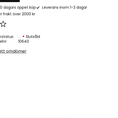
0 dagars öppet köp
Leverans inom 1-3 dagar
ri frakt över 2000 kr
Lägg till i favoriter
rstatus
Slutsåld
elnr
10640
ett omdöme!