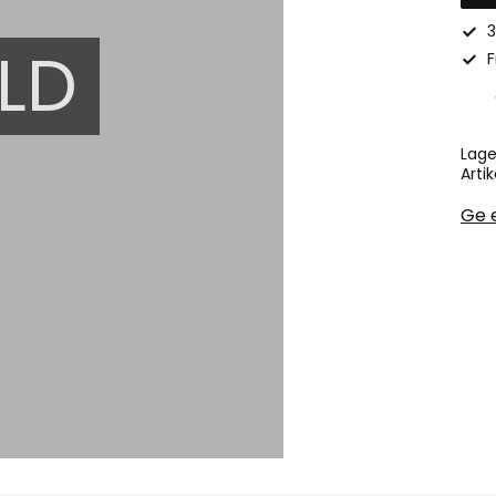
3
LD
F
Lage
Artik
Ge 