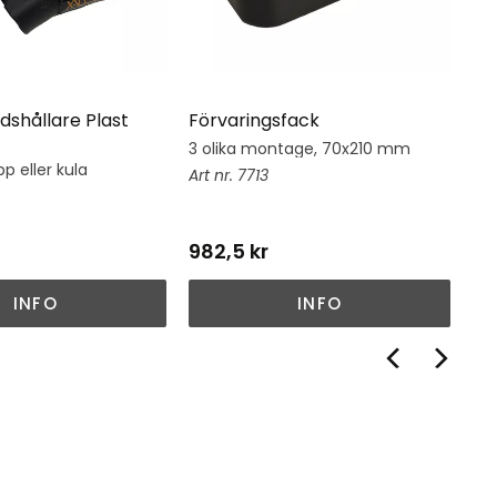
dshållare Plast
Förvaringsfack
Hj
3 olika montage, 70x210 mm
Hj
su
p eller kula
7713
982,5
kr
1 
INFO
INFO