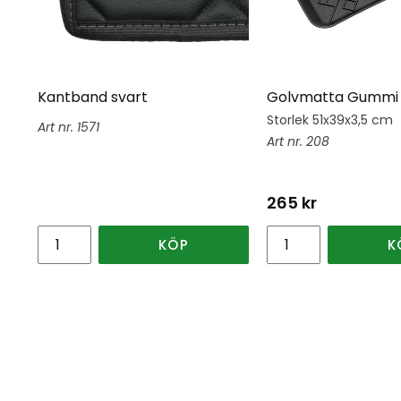
Kantband svart
Golvmatta Gummi 
Storlek 51x39x3,5 cm
1571
208
265
kr
KÖP
K