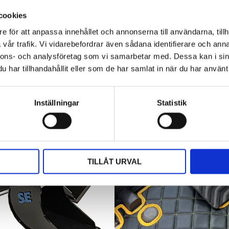
arbetet utförs. Det är kontoret, fikarummet och ibland
även lunchplatsen under långa arbetsdagar....
cookies
e för att anpassa innehållet och annonserna till användarna, tillh
vår trafik. Vi vidarebefordrar även sådana identifierare och anna
nnons- och analysföretag som vi samarbetar med. Dessa kan i sin
har tillhandahållit eller som de har samlat in när du har använt 
Inställningar
Statistik
TILLÅT URVAL