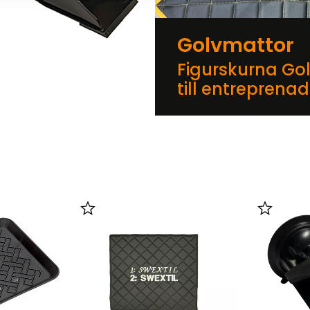
Golvmattor
Figurskurna Go
till entreprena
er
Lägg till i favoriter
Lägg till 