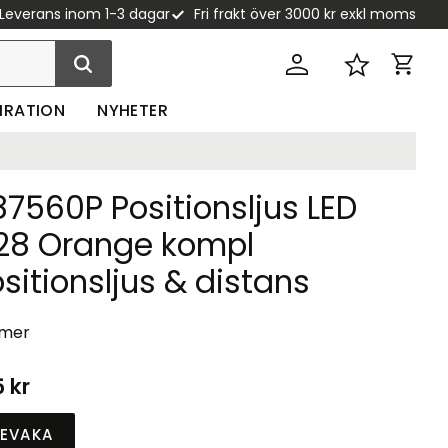
Leverans inom 1-3 dagar
Fri frakt över 3000 kr exkl moms
Kundva
Favoriter
PIRATION
NYHETER
7560P Positionsljus LED
28 Orange kompl
sitionsljus & distans
 mer
5
kr
EVAKA