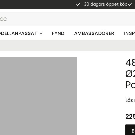
30 dagars öppet köp
DELLANPASSAT
FYND
AMBASSADÖRER
INS
48
Ø
Po
Läs
22
B