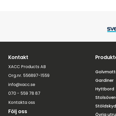
Kontakt
Produkt
XACC Products AB
Golvmatt
Org.nr. 556897-1559
Gardiner
info@xacc.se
Hyttbord
070 - 559 78 87
Stolsöve
Kontakta oss
Stöldsky
Följ oss
Övrig utr