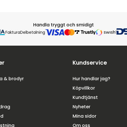
Handla tryggt och smidigt
Faktura
Delbetalning
er
Kundservice
a & brodyr
Hur handlar jag?
Köpvillkor
Kundtjänst
rdrag
Nyheter
dd
Mina sidor
ustning
Om oss