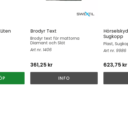
Liten
Brodyr Text
Hörselskyd
Sugkopp
Brodyr text för mattorna
Diamant och Slät
Plast, Sugkop
1406
9986
361,25
kr
623,75
kr
ÖP
INFO