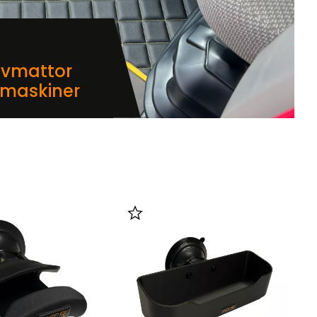
lvmattor
dmaskiner
i favoriter
Lägg till i favoriter