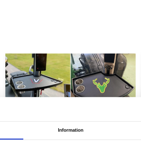
Hyttbord till traktorn, den lilla detaljen
som gör stor skillnad i vardagen
Information
Traktorhytten är för många mer än bara en plats där