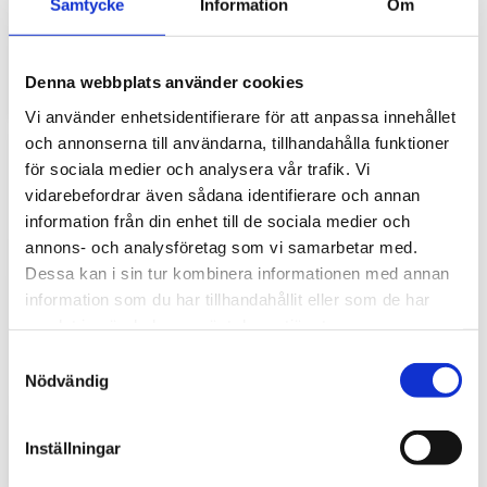
Samtycke
Information
Om
gör stor skillnad i vardagen
Traktorhytten är för många mer än bara en plats där
arbetet utförs. Det är kontoret, fikarummet och ibland
Denna webbplats använder cookies
även lunchplatsen under långa arbetsdagar....
Vi använder enhetsidentifierare för att anpassa innehållet
och annonserna till användarna, tillhandahålla funktioner
för sociala medier och analysera vår trafik. Vi
vidarebefordrar även sådana identifierare och annan
information från din enhet till de sociala medier och
annons- och analysföretag som vi samarbetar med.
Dessa kan i sin tur kombinera informationen med annan
information som du har tillhandahållit eller som de har
samlat in när du har använt deras tjänster.
Hur väljer du rätt golvmatta till din
S
entreprenadmaskin?
Nödvändig
a
m
Golvmatta i maskinhytten handlar om mycket mer än
t
bara utseende. Rätt matta skyddar originalgolvet mot
Inställningar
slitage, förenklar rengöringen och bidrar till...
y