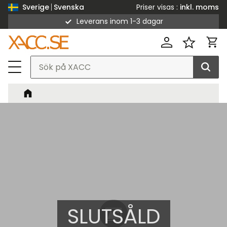
Priser visas
inkl. moms
Sverige
Svenska
Leverans inom 1-3 dagar
Meny
Kund
Favorit
SLUTSÅLD