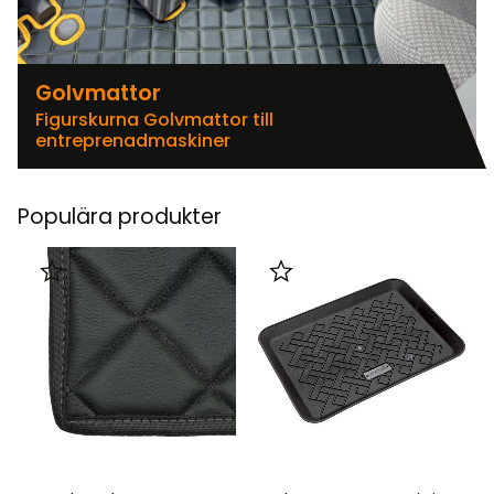
Golvmattor
Figurskurna Golvmattor till
entreprenadmaskiner
Populära produkter
Lägg till i favoriter
Lägg till i favoriter