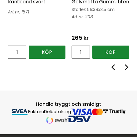
Kantband svart
Golvmatta Gummi Liten
Storlek 51x39x3,5 cm
1571
208
265
kr
KÖP
KÖP
Handla tryggt och smidigt
Faktura
Delbetalning