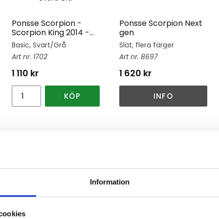
Ponsse Scorpion -
Ponsse Scorpion Next
Scorpion King 2014 -
gen
Basic Svart/Grå
Basic, Svart/Grå
Slät, flera färger
1702
8697
1 110
kr
1 620
kr
KÖP
INFO
Lägg till i favoriter
Lägg till i favoriter
Information
cookies