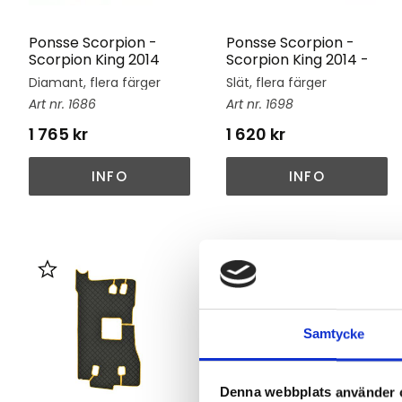
Ponsse Scorpion -
Ponsse Scorpion -
Scorpion King 2014
Scorpion King 2014 -
Diamant, flera färger
Slät, flera färger
1686
1698
1 765
kr
1 620
kr
INFO
INFO
Lägg till i favoriter
Lägg till i favoriter
Samtycke
Denna webbplats använder 