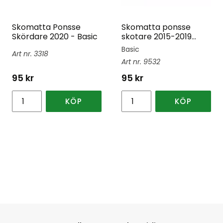
Skomatta Ponsse
Skomatta ponsse
Skördare 2020 - Basic
skotare 2015-2019
Basic
Basic
3318
9532
95
kr
95
kr
KÖP
KÖP