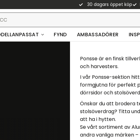
30 dagars öppet köp
DELLANPASSAT
FYND
AMBASSADÖRER
INS
Ponsse är en finsk tillv
och harvesters.
I vår Ponsse-sektion hit
formgjutna för perfekt p
dörrsidor och stolsöverd
Önskar du att brodera te
stolsöverdrag? Titta un
att ha i hytten.
Se vårt sortiment av
Al
andra vanliga märken – 