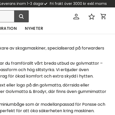
Leverans inom 1-3 dagar
Fri frakt över 3000 kr exkl moms
Kundva
Favoriter
PIRATION
NYHETER
erkare av skogsmaskiner, specialiserad på forwarders
tar du framförallt vårt breda utbud av golvmattor –
assform och hög slitstyrka. Vi erbjuder även
rag för ökad komfort och extra skydd i hytten.
xt eller logo på din golvmatta, dörrsida eller
der
Golvmatta & Brodyr
, där finns även gummimattor
uminiumbåge
som är modellanpassad för Ponsse och
perfekt för att öka säkerheten kring maskinen.