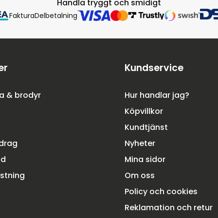
Handla tryggt och smidigt
Faktura
Delbetalning
er
Kundservice
a & brodyr
Hur handlar jag?
Köpvillkor
Kundtjänst
rdrag
Nyheter
dd
Mina sidor
ustning
Om oss
Policy och cookies
Reklamation och retur