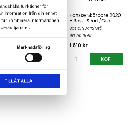
andahålla funktioner för
n information från din enhet
Ponsse Skördare 2020
Ponsse Skördare 2020
-
- Basic Svart/Grå
 tur kombinera informationen
deras tjänster.
Diamant, flera färger
Basic, Svart/Grå
1882
1898
2 315
kr
1 610
kr
Marknadsföring
INFO
KÖP
TILLÅT ALLA