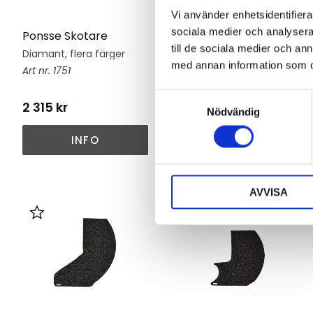
Vi använder enhetsidentifierar
sociala medier och analysera 
Ponsse Skotare
Ponsse Skotare 2010-
till de sociala medier och a
Diamant, flera färger
Slät, flera färger
med annan information som du 
1751
1763
S
2 315
kr
2 170
kr
Nödvändig
a
m
INFO
INFO
t
y
c
AVVISA
k
e
Lägg till i favoriter
Lägg till i favoriter
s
v
a
l