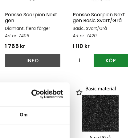
Ponsse Scorpion Next
Ponsse Scorpion Next
gen
gen Basic Svart/Grå
Diamant, flera färger
Basic, Svart/Grå
7406
7420
1 765
kr
1 110
kr
INFO
KÖP
Lägg till i favoriter
Lägg till i favoriter
Om