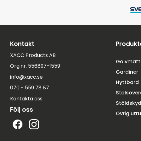
Kontakt
Produkt
XACC Products AB
Golvmatt
Org.nr. 556897-1559
Gardiner
info@xacc.se
Hyttbord
070 - 559 78 87
Stolsöve
Kontakta oss
Stöldsky
Följ oss
Övrig utr