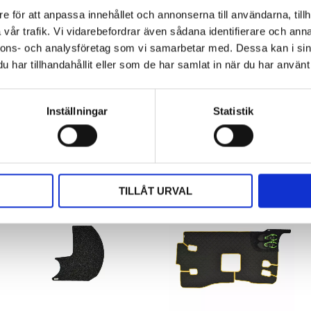
e för att anpassa innehållet och annonserna till användarna, tillh
vår trafik. Vi vidarebefordrar även sådana identifierare och anna
Ponsse Skotare 2020 -
Ponsse Skördare 2020
Basic Svart/Grå
-
nnons- och analysföretag som vi samarbetar med. Dessa kan i sin
har tillhandahållit eller som de har samlat in när du har använt 
Basic, Svart/Grå
Slät, flera färger
1880
1894
1 610
kr
2 170
kr
Inställningar
Statistik
INFO
INFO
TILLÅT URVAL
Lägg till i favoriter
Lägg till i favoriter