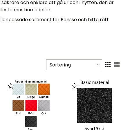
 säkrare och enklare att gå ur och i hytten, den är
 flesta maskinmodeller.
lanpassade sortiment för Ponsse
och hitta rätt
Välj sortering
Välj
Lägg till i favoriter
Lägg till i favoriter