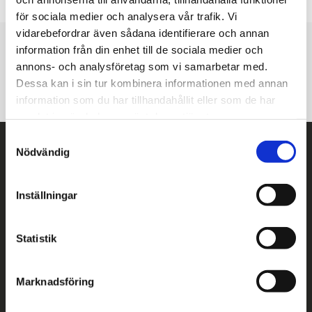
för sociala medier och analysera vår trafik. Vi
vidarebefordrar även sådana identifierare och annan
information från din enhet till de sociala medier och
Handla tryggt och smidigt
annons- och analysföretag som vi samarbetar med.
Faktura
Delbetalning
Dessa kan i sin tur kombinera informationen med annan
information som du har tillhandahållit eller som de har
samlat in när du har använt deras tjänster.
S
Kontakt
Nödvändig
a
m
XACC Products AB
t
Inställningar
Org.nr. 556897-1559
y
c
info@xacc.se
k
Statistik
070 - 559 78 87
e
s
Kontakta oss
Marknadsföring
v
Följ oss
a