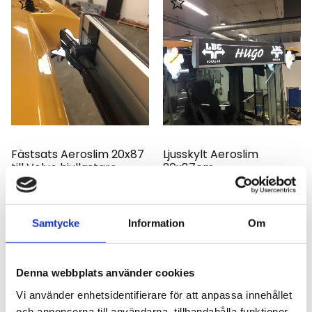
Lägg till i favoriter
Lägg till i favoriter
Fästsats Aeroslim 20x87
Ljusskylt Aeroslim
till Volvo hjullastare
20x87cm
Anpassad för Volvo
Anpassad för Volvo
Hjullastare
Hjullastare
10635
10636
Samtycke
Information
Om
1 618,75
kr
8 368,75
kr
KÖP
KÖP
Denna webbplats använder cookies
Vi använder enhetsidentifierare för att anpassa innehållet
och annonserna till användarna, tillhandahålla funktioner