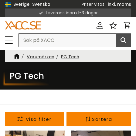
Priser visas
inkl. moms
Sverige
Svenska
Leverans inom 1-3 dagar
Meny
Kund
Favorit
Varumärken
PG Tech
PG Tech
Sortera