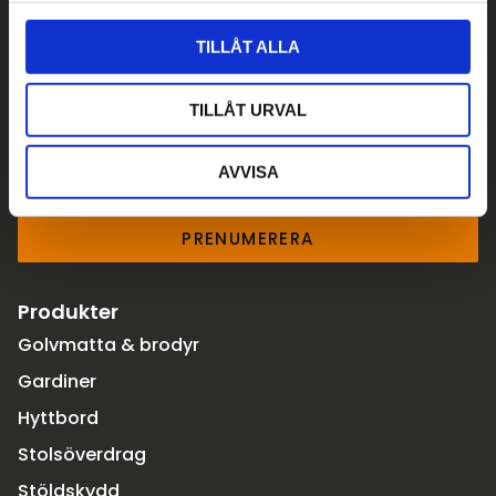
l
TILLÅT ALLA
Prenumerera på vårt nyhetsbrev
TILLÅT URVAL
Skriv din e-post
AVVISA
PRENUMERERA
Produkter
Golvmatta & brodyr
Gardiner
Hyttbord
Stolsöverdrag
Stöldskydd