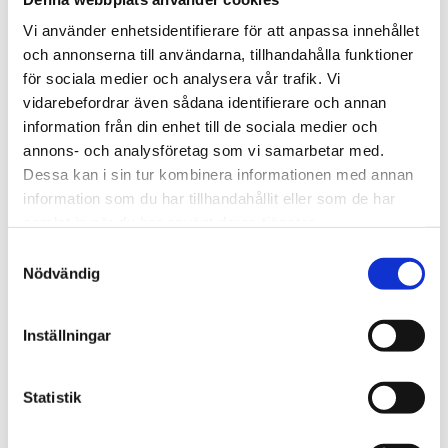
1 820
kr
1 965
kr
Vi använder enhetsidentifierare för att anpassa innehållet
INFO
INFO
och annonserna till användarna, tillhandahålla funktioner
för sociala medier och analysera vår trafik. Vi
vidarebefordrar även sådana identifierare och annan
information från din enhet till de sociala medier och
Lägg till i favoriter
annons- och analysföretag som vi samarbetar med.
Dessa kan i sin tur kombinera informationen med annan
information som du har tillhandahållit eller som de har
samlat in när du har använt deras tjänster.
S
Nödvändig
a
m
t
Inställningar
Krone slåtterkrossar Big
y
X & Big M 2013- Basic
c
Svart/Grå
Basic, Svart/Grå
k
Statistik
1536
e
s