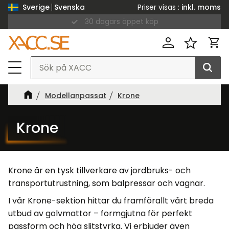
Priser visas
inkl. moms
Sverige
Svenska
Leverans inom 1-3 dagar
30 dagars öppet köp
Meny
Kund
Favorit
Modellanpassat
Krone
Krone
Krone är en tysk tillverkare av jordbruks- och
transport­utrustning, som balpressar och vagnar.
I vår Krone-sektion hittar du framförallt vårt breda
utbud av golvmattor – formgjutna för perfekt
passform och hög slitstyrka. Vi erbjuder även