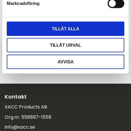
1 470
kr
Marknadsföring
v
a
KÖP
l
TILLÅT ALLA
TILLÅT URVAL
Handla tryggt och smidigt
Faktura
Delbetalning
AVVISA
Kontakt
XACC Products AB
Org.nr. 556897-1559
info@xacc.se