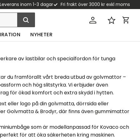
Leverans inom 1-3 dagar
Fri frakt över 3000 kr exkl moms
Kundva
Favoriter
PIRATION
NYHETER
verkare av lastbilar och specialfordon för tunga
tar du framförallt vårt breda utbud av golvmattor –
assform och hög slitstyrka. Vi erbjuder även
rag för ökad komfort och extra skydd i hytten.
xt eller logo på din golvmatta, dörrsida eller
der
Golvmatta & Brodyr
, där finns även gummimattor
uminiumbåge
som är modellanpassad för Kovaco och
perfekt för att öka säkerheten kring maskinen.