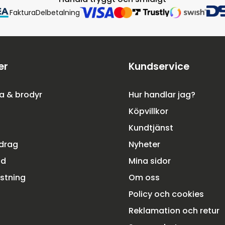
Faktura
Delbetalning
er
Kundservice
a & brodyr
Hur handlar jag?
Köpvillkor
Kundtjänst
rdrag
Nyheter
dd
Mina sidor
ustning
Om oss
Policy och cookies
Reklamation och retur