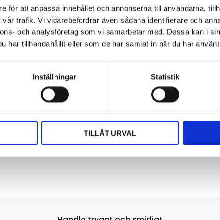
e för att anpassa innehållet och annonserna till användarna, tillh
vår trafik. Vi vidarebefordrar även sådana identifierare och anna
Kovaco Elise 900 Basic
Svart/Grå
nnons- och analysföretag som vi samarbetar med. Dessa kan i sin
har tillhandahållit eller som de har samlat in när du har använt 
Basic, Svart/Grå
5807
920
kr
Inställningar
Statistik
KÖP
TILLÅT URVAL
Handla tryggt och smidigt