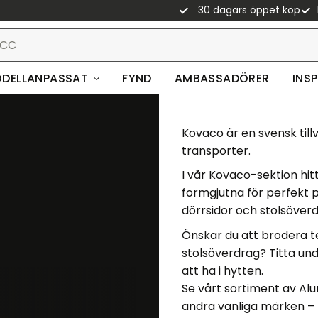
30 dagars öppet köp
DELLANPASSAT
FYND
AMBASSADÖRER
INS
Kovaco är en svensk till
transporter.
I vår Kovaco-sektion hit
formgjutna för perfekt p
dörrsidor och stolsöverd
Önskar du att brodera te
stolsöverdrag? Titta un
att ha i hytten.
Se vårt sortiment av
Al
andra vanliga märken – 