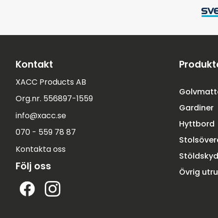
Kontakt
Produkt
XACC Products AB
Golvmatt
Org.nr. 556897-1559
Gardiner
info@xacc.se
Hyttbord
070 - 559 78 87
Stolsöve
Kontakta oss
Stöldsky
Följ oss
Övrig utr