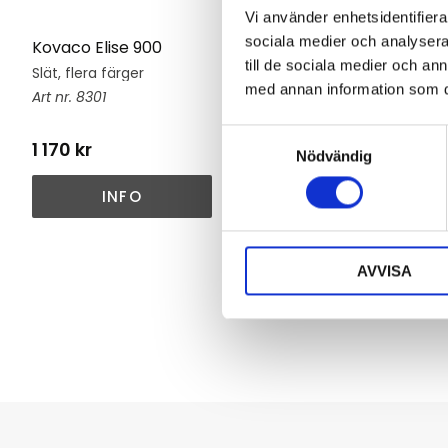
Vi använder enhetsidentifierar
sociala medier och analysera 
Kovaco Elise 900
Kovaco Elise 900
till de sociala medier och a
Slät, flera färger
Diamant, flera färger
med annan information som du 
8301
5789
S
1 170
kr
1 440
kr
Nödvändig
a
m
INFO
INFO
t
y
c
AVVISA
k
e
s
v
a
l