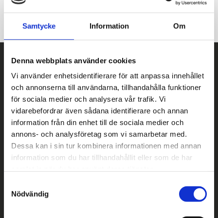
Faktura
Delbetalning
Samtycke
Information
Om
Denna webbplats använder cookies
Kontakt
Vi använder enhetsidentifierare för att anpassa innehållet
XACC Products AB
och annonserna till användarna, tillhandahålla funktioner
Org.nr. 556897-1559
för sociala medier och analysera vår trafik. Vi
vidarebefordrar även sådana identifierare och annan
info@xacc.se
information från din enhet till de sociala medier och
070 - 559 78 87
annons- och analysföretag som vi samarbetar med.
Dessa kan i sin tur kombinera informationen med annan
Kontakta oss
information som du har tillhandahållit eller som de har
Följ oss
samlat in när du har använt deras tjänster.
S
Nödvändig
a
m