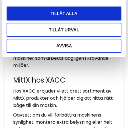
sina produkter, vilket ger låg vikt och god
l
korrosionsbeständighet. Bågarna är
TILLÅT ALLA
dessutom pulverlackerade för att tåla hård
användning och tuffa väderförhållanden.
TILLÅT URVAL
Fokus på hållbar konstruktion och
kvalitetskomponenter gör att produkterna
AVVISA
håller länge – något som är avgörande för
maskiner som arbetar dagligen i krävande
miljöer.
MittX hos XACC
Hos XACC erbjuder vi ett brett sortiment av
MittX produkter och hjälper dig att hitta rätt
båge till din maskin.
Oavsett om du vill förbättra maskinens
synlighet, montera extra belysning eller helt