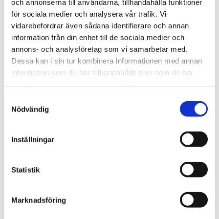
och annonserna till användarna, tillhandahålla funktioner
ljusramper.
för sociala medier och analysera vår trafik. Vi
vidarebefordrar även sådana identifierare och annan
information från din enhet till de sociala medier och
annons- och analysföretag som vi samarbetar med.
Dessa kan i sin tur kombinera informationen med annan
information som du har tillhandahållit eller som de har
samlat in när du har använt deras tjänster.
S
Nödvändig
a
m
t
Inställningar
y
c
k
Statistik
Hållbara material och lång
e
s
livslängd
Marknadsföring
v
MittX använder aluminium av hög kvalitet i
a