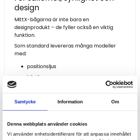
design
MittX-bågarna är inte bara en
designprodukt – de fyller också en viktig
funktion.
Som standard levereras många modeller
med:
positionsljus
blixtljus
förberedelse för arbetsbelysning
förborrade fästen för enkel montering
Samtycke
Information
Om
Belysningen bidrar till ökad synlighet och
säkerhet på arbetsplatsen, samtidigt som
Denna webbplats använder cookies
bågarna gör det möjligt att montera extra
Vi använder enhetsidentifierare för att anpassa innehållet
utrustning som arbetslampor eller